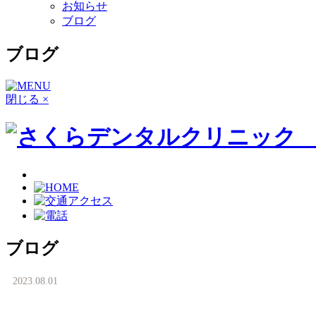
お知らせ
ブログ
ブログ
閉じる ×
ブログ
2023.08.01
下がった歯茎を『結合組織移植術（CTG）』で元