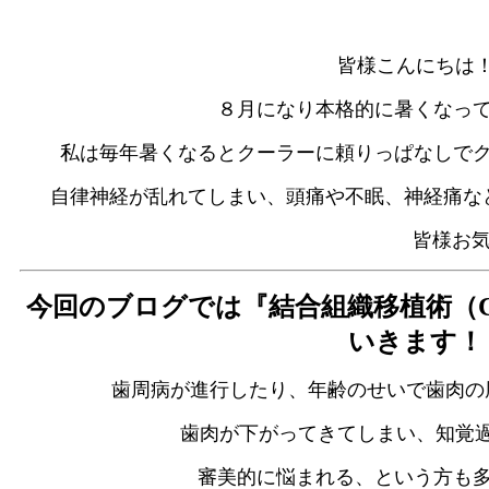
皆様こんにちは
８月になり本格的に暑くなっ
私は毎年暑くなるとクーラーに頼りっぱなしで
自律神経が乱れてしまい、頭痛や不眠、神経痛な
皆様お気をつけく
今回のブログでは『結合組織移植術（
いきます！
歯周病が進行したり、年齢のせいで歯肉の
歯肉が下がってきてしまい、
知覚
審美的に悩まれる、という方も