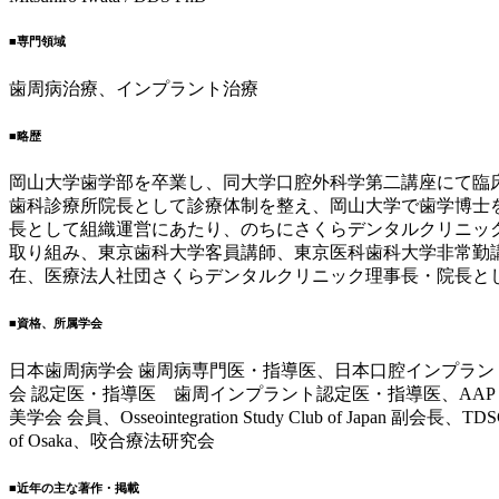
■専門領域
歯周病治療、インプラント治療
■略歴
岡山大学歯学部を卒業し、同大学口腔外科学第二講座にて臨
歯科診療所院長として診療体制を整え、岡山大学で歯学博士
長として組織運営にあたり、のちにさくらデンタルクリニック
取り組み、東京歯科大学客員講師、東京医科歯科大学非常勤
在、医療法人社団さくらデンタルクリニック理事長・院長と
■資格、所属学会
日本歯周病学会 歯周病専門医・指導医、日本口腔インプラン
会 認定医・指導医 歯周インプラント認定医・指導医、AA
美学会 会員、Osseointegration Study Club of Japan 副会長、
of Osaka、咬合療法研究会
■近年の主な著作・掲載